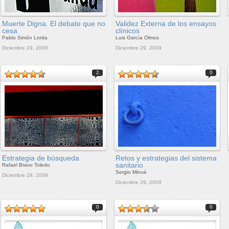
Muerte Digna. El debate que no
Validez Externa de los ensayos
cesa
clínicos
Pablo Simón Lorda
Luis García Olmos
Diciembre 29, 2009
Diciembre 29, 2009
2
0
Estrategia de búsqueda
Retos y estrategias del sistema
sanitario
Rafael Bravo Toledo
Sergio Minué
Diciembre 29, 2009
Diciembre 29, 2009
0
0