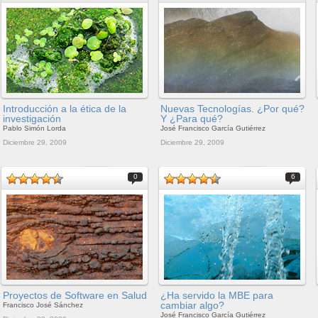
Introducción a la ética de la
Nuevas Tecnologías. ¿Por qué?
investigación
Y ¿Para qué?
Pablo Simón Lorda
José Francisco García Gutiérrez
Diciembre 29, 2009
Diciembre 29, 2009
0
6
Proyectos de Software en Salud
¿Ha servido la MBE para
cambiar algo?
Francisco José Sánchez
José Francisco García Gutiérrez