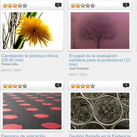
0
0
Cambiando la práctica clínica
El papel de la evaluación
(29:40 min)
sanitaria para el profesional (12
min)
Tomás Urda
José Expósito
Abril 27, 2010
Abril 7, 2010
0
0
Ejemplos de aplicación.
Gestión Basada en la Evidencia.