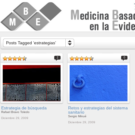
Posts Tagged ‘estrategias’
2
0
Estrategia de búsqueda
Retos y estrategias del sistema
sanitario
Rafael Bravo Toledo
Sergio Minué
Diciembre 29, 2009
Diciembre 29, 2009