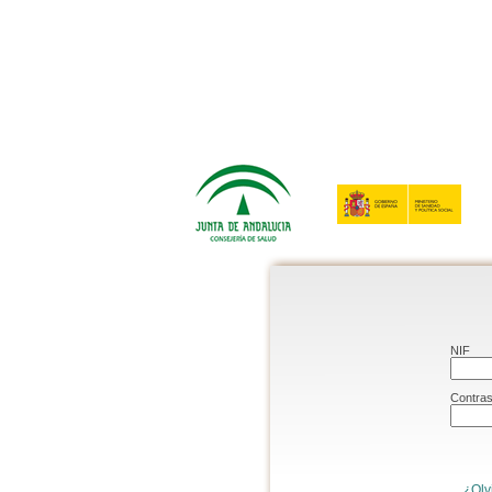
NIF
Contra
¿Olv